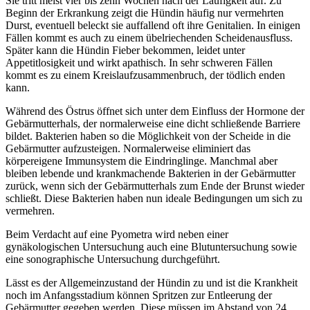
Sie tritt meist vier bis zehn Wochen nach der Läufigkeit auf. Zu
Beginn der Erkrankung zeigt die Hündin häufig nur vermehrten
Durst, eventuell beleckt sie auffallend oft ihre Genitalien. In einigen
Fällen kommt es auch zu einem übelriechenden Scheidenausfluss.
Später kann die Hündin Fieber bekommen, leidet unter
Appetitlosigkeit und wirkt apathisch. In sehr schweren Fällen
kommt es zu einem Kreislaufzusammenbruch, der tödlich enden
kann.
Während des Östrus öffnet sich unter dem Einfluss der Hormone der
Gebärmutterhals, der normalerweise eine dicht schließende Barriere
bildet. Bakterien haben so die Möglichkeit von der Scheide in die
Gebärmutter aufzusteigen. Normalerweise eliminiert das
körpereigene Immunsystem die Eindringlinge. Manchmal aber
bleiben lebende und krankmachende Bakterien in der Gebärmutter
zurück, wenn sich der Gebärmutterhals zum Ende der Brunst wieder
schließt. Diese Bakterien haben nun ideale Bedingungen um sich zu
vermehren.
Beim Verdacht auf eine Pyometra wird neben einer
gynäkologischen Untersuchung auch eine Blutuntersuchung sowie
eine sonographische Untersuchung durchgeführt.
Lässt es der Allgemeinzustand der Hündin zu und ist die Krankheit
noch im Anfangsstadium können Spritzen zur Entleerung der
Gebärmutter gegeben werden. Diese müssen im Abstand von 24