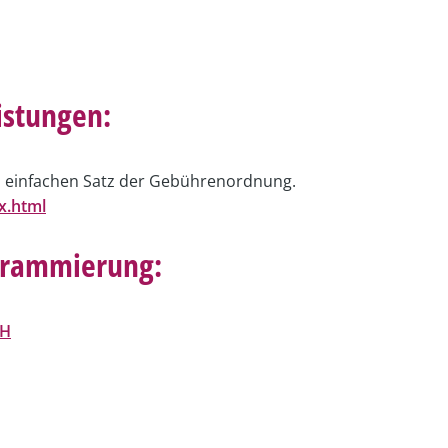
eistungen:
 einfachen Satz der Gebührenordnung.
x.html
ogrammierung:
bH