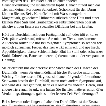
vorausgesetzt das Tier leidet nicht an einer anderen
Grunderkrankung und ist ansonsten topfit. Danach füttert man das
Tier mit kleinen Portionen Schonkost. Schonkost für den Darm
können Sie aus Reis, Kartoffelbrei mit Wasser angerührt,
Magerquark, gekochtem Hühnerbrustfleisch ohne Haut und einer
kleinen Prise Salz und Traubenzucker selbst zubereiten oder als
gleichwertigen Ersatz als spezielles Diätfutter bei uns kaufen.
Hört der Durchfall nach dem Fasttag nicht auf, oder tritt er kurze
Zeit später wieder auf, müssen Sie mit dem Tier zu uns kommen.
Außerdem sollten Sie uns bei folgenden Symptomen so schnell wie
möglich aufsuchen: Fieber, das Tier wirkt schwach und apathisch,
Appetitlosigkeit, blasse Schleimhäute, Blut im Stuhl oder schwarzer
Stuhl, Erbrechen, Bauchschmerzen (erkennt man an der verspannten
Haltung).
Sie erleichtern uns die detektivische Suche nach der Ursache des
Durchfalls, wenn Sie eine möglichst frische Kotprobe mitbringen.
Wichtig für eine rasche Diagnose sind auch folgende Informationen:
Seit wann besteht der Durchfall, traten noch andere Symptome auf,
wie wird das Tier gefüttert, hatte es Kontakt zu anderen Tieren, sind
andere Tiere auch krank, wie halten Sie Ihr Tier, hatte es schon öfter
Verdauungsstörungen, gab es in der letzten Zeit Veränderungen?
Bei schweren oder länger anhaltenden Durchfällen ist der Ersatz
von Flüssigkeit und Mineralstoffen, den Elektrolyten, sehr wichtig.